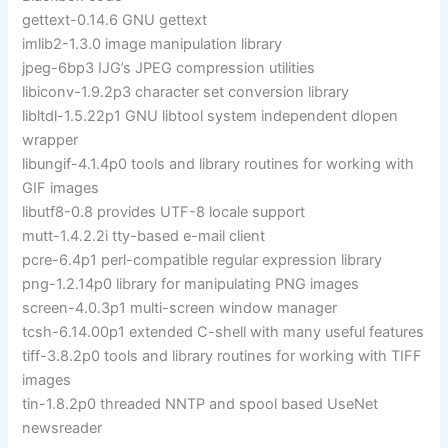
gettext-0.14.6 GNU gettext
imlib2-1.3.0 image manipulation library
jpeg-6bp3 IJG’s JPEG compression utilities
libiconv-1.9.2p3 character set conversion library
libltdl-1.5.22p1 GNU libtool system independent dlopen
wrapper
libungif-4.1.4p0 tools and library routines for working with
GIF images
libutf8-0.8 provides UTF-8 locale support
mutt-1.4.2.2i tty-based e-mail client
pcre-6.4p1 perl-compatible regular expression library
png-1.2.14p0 library for manipulating PNG images
screen-4.0.3p1 multi-screen window manager
tcsh-6.14.00p1 extended C-shell with many useful features
tiff-3.8.2p0 tools and library routines for working with TIFF
images
tin-1.8.2p0 threaded NNTP and spool based UseNet
newsreader