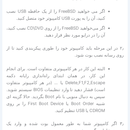
اگر می خواهید FreeBSD را از یک حافظه USB نصب
کنید، آن را به پورت USB کامپیوتر خود متصل کنید.
اگر می‌خواهید FreeBSD را از روی CD\DVD نصب کنید،
آن را در درایو مورد نظر قرار دهید.
۲٫ در این مرحله باید کامپیوتر خود را طوری پیکربندی کنید تا از
روی رسانه نصب بوت شود.
البته این کار در هر کامپیوتری متفاوت است. برای انجام
این کار، در همان ابتدای راه‌اندازی رایانه دکمه
Delete,F1,F2,Escape یا … (در هر کامپیوتر متفاوت
است) فشار دهید تا وارد تنظیمات BIOS سیستم شوید.
سپس به دنبال منویی با نام Boot بگردید. حالا گزینه ای
شبیه Boot Order یا First Boot Device را بر روی
CDROM یا USB تنظیم کنید.
۳٫ اگر کامپیوتر شما به طور معمول بوت شده و وارد یک