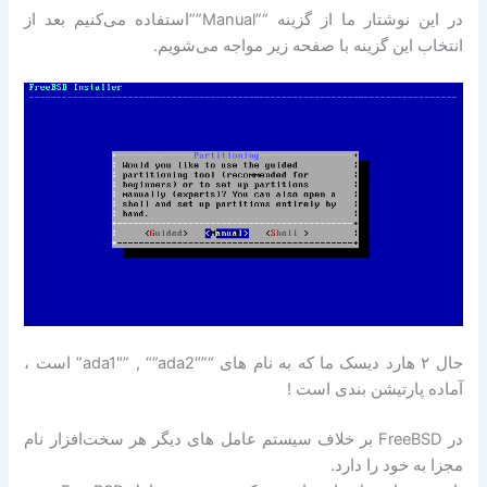
در این نوشتار ما از گزینه “”Manual””استفاده می‌کنیم بعد از
انتخاب این گزینه با صفحه زیر مواجه می‌شویم.
حال ۲ هارد دیسک ما که به نام های “”ada1″” , “”ada2″” است ،
آماده پارتیشن بندی است !
در FreeBSD بر خلاف سیستم عامل های دیگر هر سخت‌افزار نام
مجزا به خود را دارد.