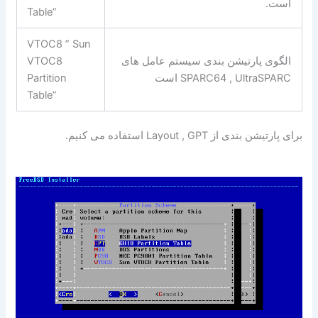
است.
Table”
VTOC8 ” Sun
الگوی پارتیشن بندی سیستم عامل های
VTOC8
SPARC64 , UltraSPARC است
Partition
Table”
برای پارتیشن بندی از Layout , GPT استفاده می کنیم.