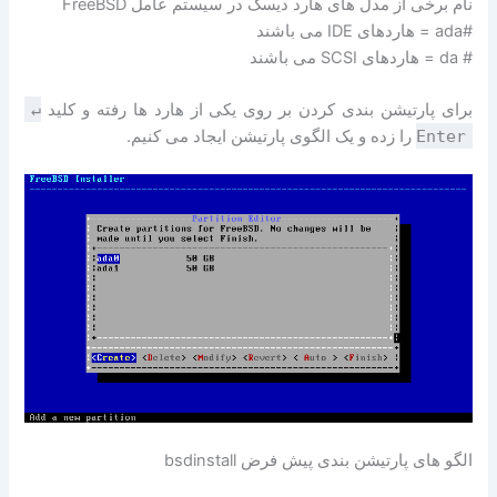
نام برخی از مدل های هارد دیسک در سیستم عامل FreeBSD
#ada = هاردهای IDE می باشند
# da = هاردهای SCSI می باشند
برای پارتیشن بندی کردن بر روی یکی از هارد ها رفته و کلید
↵
Enter
را زده و یک الگوی پارتیشن ایجاد می کنیم.
الگو های پارتیشن بندی پیش فرض bsdinstall