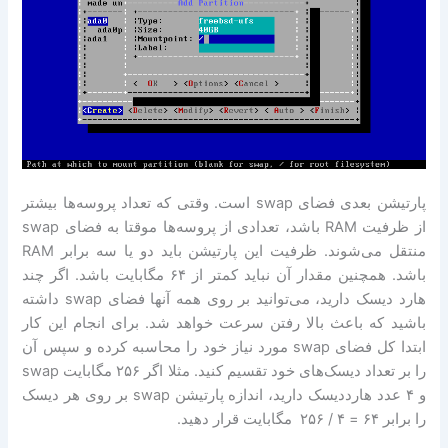
پارتیشن بعدی فضای swap است. وقتی که تعداد پروسه‌ها بیشتر
از ظرفیت RAM باشد، تعدادی از پروسه‌ها موقتا به فضای swap
منتقل می‌شوند. ظرفیت این پارتیشن باید دو یا سه برابر RAM
باشد. همچنین مقدار آن نباید کمتر از ۶۴ مگابایت باشد. اگر چند
هارد دیسک دارید، می‌توانید بر روی همه آنها فضای swap داشته
باشید که باعث بالا رفتن سرعت خواهد شد. برای انجام این کار
ابتدا کل فضای swap مورد نیاز خود را محاسبه کرده و سپس آن
را بر تعداد دیسک‌های خود تقسیم کنید. مثلا اگر ۲۵۶ مگابایت swap
و ۴ عدد هارددیسک دارید، اندازه پارتیشن swap بر روی هر دیسک
را برابر ‎ ۲۵۶ / ۴ = ۶۴ مگابایت قرار دهید.