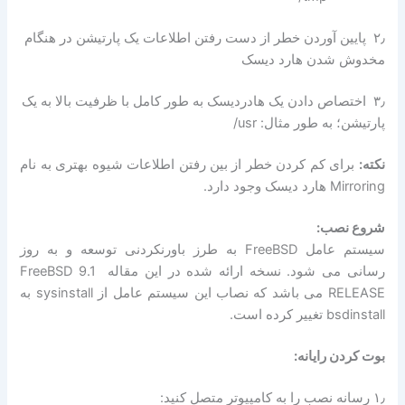
۲٫ پایین آوردن خطر از دست رفتن اطلاعات یک پارتیشن در هنگام
مخدوش شدن هارد دیسک
۳٫ اختصاص دادن یک هادردیسک به طور کامل با ظرفیت بالا به یک
پارتیشن؛ به طور مثال: usr/
نکته:
برای کم کردن خطر از بین رفتن اطلاعات شیوه بهتری به نام
Mirroring هارد دیسک وجود دارد.
شروع نصب:
سیستم عامل FreeBSD به طرز باورنکردنی توسعه و به روز
رسانی می شود. نسخه ارائه شده در این مقاله FreeBSD 9.1
RELEASE می باشد که نصاب این سیستم عامل از sysinstall به
bsdinstall تغییر کرده است.
بوت کردن رایانه:
۱٫ رسانه نصب را به کامپیوتر متصل کنید: