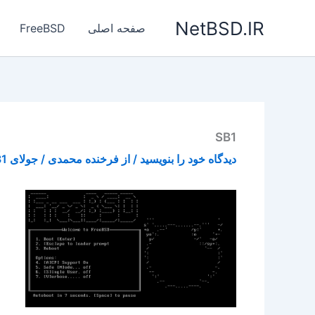
رش
NetBSD.IR
ه
صفحه اصلی
FreeBSD
حتوا
SB1
دیدگاه‌ خود را بنویسید
/ از
فرخنده محمدی
/
جولای 31, 2015