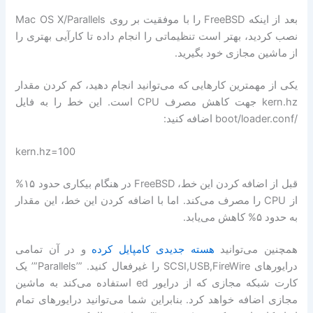
بعد از اینکه FreeBSD را با موفقیت بر روی Mac OS X/Parallels
نصب کردید، بهتر است تنظیماتی را انجام داده تا کارآیی بهتری را
از ماشین مجازی خود بگیرید.
یکی از مهمترین کارهایی که می‌توانید انجام دهید، کم کردن مقدار
kern.hz جهت کاهش مصرف CPU است. این خط را به فایل
/boot/loader.conf اضافه کنید:
kern.hz=100
قبل از اضافه کردن این خط، FreeBSD در هنگام بیکاری حدود ۱۵%
از CPU را مصرف می‌کند. اما با اضافه کردن این خط، این مقدار
به حدود ۵% کاهش می‌یابد.
همچنین می‌توانید
هسته جدیدی کامپایل کرده
و در آن تمامی
درایورهای SCSI,USB,FireWire را غیرفعال کنید. ”’Parallels”’ یک
کارت شبکه مجازی که از درایور ed استفاده می‌کند به ماشین
مجازی اضافه خواهد کرد. بنابراین شما می‌توانید درایورهای تمام