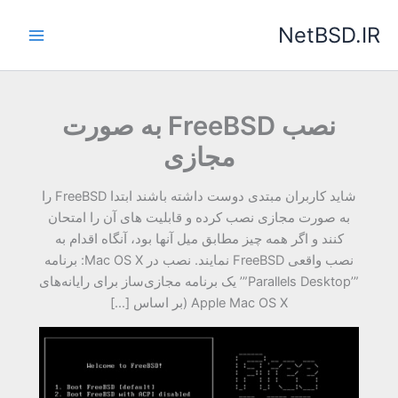
رش
NetBSD.IR
ه
حتوا
نصب FreeBSD به صورت
مجازی
شاید کاربران مبتدی دوست داشته باشند ابتدا FreeBSD را
به صورت مجازی نصب کرده و قابلیت های آن را امتحان
کنند و اگر همه چیز مطابق میل آنها بود، آنگاه اقدام به
نصب واقعی FreeBSD نمایند. نصب در Mac OS X: برنامه
”’Parallels Desktop”’ یک برنامه مجازی‌ساز برای رایانه‌های
Apple Mac OS X (بر اساس […]