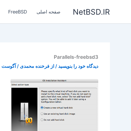
رش
NetBSD.IR
ه
صفحه اصلی
FreeBSD
حتوا
Parallels-freebsd3
دیدگاه‌ خود را بنویسید
/ از
فرخنده محمدی
/
آگوست 2, 2015