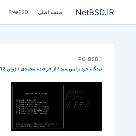
رش
NetBSD.IR
ه
صفحه اصلی
FreeBSD
حتوا
PC-BSD 1
دیدگاه‌ خود را بنویسید
/ از
فرخنده محمدی
/
ژوئن 12, 2015