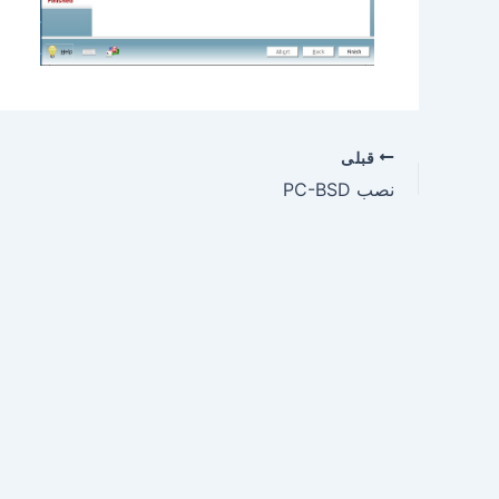
قبلی
نصب PC-BSD