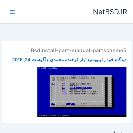
رش
NetBSD.IR
ه
حتوا
Bsdinstall-part-manual-partscheme5
دیدگاه‌ خود را بنویسید
/ از
فرخنده محمدی
/
آگوست 24, 2015