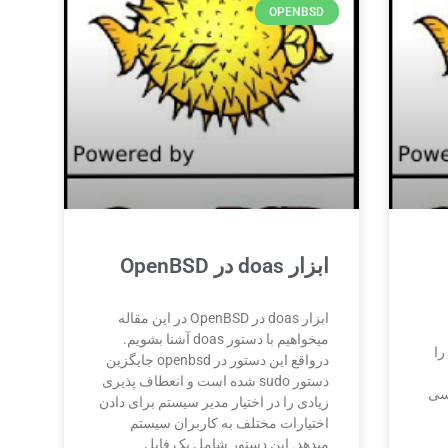
OPENBSD
ابزار doas در OpenBSD
ابزار doas در OpenBSD در این مقاله
میخواهیم با دستور doas آشنا بشویم.
در این مقاله میخواهیم سرویس NSD را
درواقع این دستور در openbsd جایگزین
دستور sudo شده است و انعطاف پذیری
رسی
زیادی را در اختیار مدیر سیستم برای دادن
اختیارات مختلف به کاربران سیستم
میدهد. این دستور شامل یک فایل