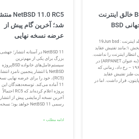
چگونه BSD خالق اینترنت
NetBSD 11.0 RC5
نی BSD
شد؛ آخرین گام پیش از
عرضه نسخه نهایی
تأثیر BSD بر تولد اینترنت : 19Jun bsd
national day بخش ۱:مانند تفتیش عقاید
NetBSD 11 در آستانه انتشار؛ جهشی
 انتظار اینترنت را نداشت.
بزرگ برای یکی از مهم‌ترین
اولین ظهور آن (به عنوان ARPANET) در
سیستم‌عامل‌های خانواده BSDپروژه
همان سال – ۱۹۶۹ – رخ داد، زمانی که
NetBSD با انتشار پنجمین نامزد انتشا
 طنز تفتیش عقاید
(RC5)، خود را برای عرضه نهایی نس
پایتون، قرار داشت. اما در
11 آماده می‌کند. توسعه‌دهندگان این
پروژه اعلام کرده‌اند که RC5 احتمالاً
آخرین نسخه آزمایشی پیش از انتشار
رسمی NetBSD 11 خواهد بود؛ نسخه‌ای
ادامه مطلب »