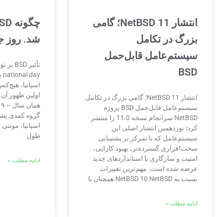
انتشار NetBSD 11؛ گامی
بزرگ در تکامل
شد. روز جها
سیستم‌عامل قابل‌حمل
BSD
اسپانیا، هیچ‌کس
انتشار NetBSD 11؛ گامی بزرگ در تکامل
سیستم‌عامل قابل‌حمل BSD پروژه
گروه کمدی پشت
NetBSD سرانجام نسخه 11.0 را منتشر
اسپانیا، مونتی 
کرد؛ نوزدهمین انتشار اصلی این
طول
سیستم‌عامل که با تمرکز بر پشتیبانی
سخت‌افزاری گسترده‌تر، بهبود کارایی،
امنیت و سازگاری با استانداردهای جدید
ادامه مطلب »
عرضه شده است. مهم‌ترین تغییرات
نسبت به NetBSD 10 NetBSD همچنان با
ادامه مطلب »