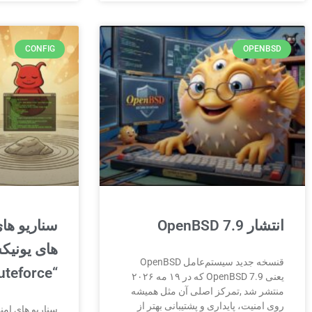
CONFIG
OPENBSD
انتشار OpenBSD 7.9
سناریو های
قنسخه جدید سیستم‌عامل OpenBSD
“Bruteforce”
یعنی OpenBSD 7.9 که در ۱۹ مه ۲۰۲۶
منتشر شد ,تمرکز اصلی آن مثل همیشه
روی امنیت، پایداری و پشتیبانی بهتر از
سناریو های امن