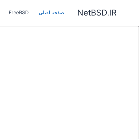
رش
NetBSD.IR
ه
صفحه اصلی
FreeBSD
حتوا