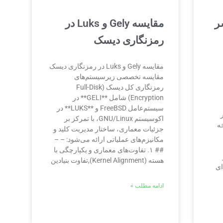
 منتشر
مقایسه Gely و Luks در
رمزنگاری دیسک
مقایسه Gely و Luks در رمزنگاری دیسک
مقایسه تخصصی زیرسیستم‌های
رمزنگاری کل دیسک (Full-Disk
Encryption) شامل **GELI** در
سیستم‌عامل FreeBSD و **LUKS** در
ر
اکوسیستم GNU/Linux، با تمرکز بر
خه
جزئیات معماری، ساختار مدیریت کلید و
مکانیزم‌های عملیاتی ارائه می‌شود: – –
## ۱. تفاوت‌های معماری و یکپارچگی با
هسته (Kernel Alignment),تفاوت بنیادین
ادامه مطلب »