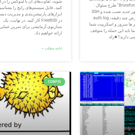
شوید، تفاوت‌های آن با لینوکس را در
قسمت 01: “Bruteforce” طرح سئوال :
کنید، فایل سیستم‌های رایج را بشناسید 
فرض کنیم سرور جدید نصب شده و SSH
ابزارهای پارتیشن‌بندی و مدیریت دی
باز است. در عرض چند دقیقه، auth.log
در FreeBSD کار کنید. در نهایت، یک
ر ها سرور و اسکریپت شما
سناریوی آزمایشی برای تمرین عملی
ما باید این حمله را متوقف
ارائه خواهیم داد.
ی دارید؟ ■راه
ادامه مطلب »
CONFIG