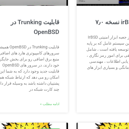
قابلیت Trunking در
OpenBSD
نسخه جدیدی از جعبه ابزار امنیتی IrBSD
ین سیستم عامل که بر پایه
قابلیت Trunking در OpenBSD
وسعه یافته است ، شامل
سرورهای کامپیوتری هارد های اضافی
فی برای امور رمز نگاری ،
منبع برق اضافی رو برای بخش جایگز
 یابی اطلاعات ، مهندسی
خود دارند، در سرور های OpenBSD
نگی و بسیاری ابزار های
قابلیت جدید وجود دارد که به شما این
امکان رو می دهد که ارتباط شبکه هم
پشتیبان داشته باشد به وسیله قرار دا
چند کارت شبکه در
ادامه مطلب »