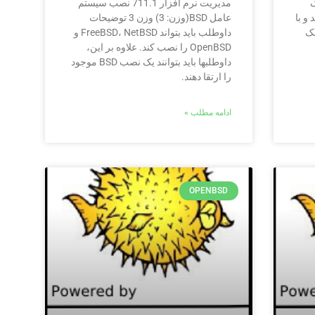
ک
مدیریت نرم افزار 711.1 نصب سیستم
و با
عامل BSD(وزن: 3) وزن 3 توضیحات
سک
داوطلب باید بتواند FreeBSD، NetBSD و
OpenBSD را نصب کند. علاوه بر این،
داوطلبها باید بتوانند یک نصب BSD موجود
را ارتقا دهند.
ادامه مطلب »
OPENBSD