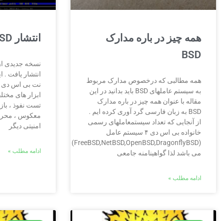
همه چیز در باره مدارک
انتشار irBSD نسخه ۷٫۰
BSD
انتشار یافت . ا
همه مطالبی که درخصوص مدارک مربوط
نت بی اس دی ت
به سیستم عاملهای BSD باید بدانید در این
ابزار های مختل
مقاله با عنوان همه چیز در باره مدارک
تست نفوذ ، باز
BSD به زبان فارسی گرد آوری کرده ایم .
معکوس ، محرما
از آنجایی که تعداد سیستمعاملهای رسمی
امنیتی دیگر
خانواده بی اس دی ۴ سیستم عامل
(FreeBSD,NetBSD,OpenBSD,DragonflyBSD)
ادامه مطلب »
می باشد لذا گواهینامنه جامعی
ادامه مطلب »