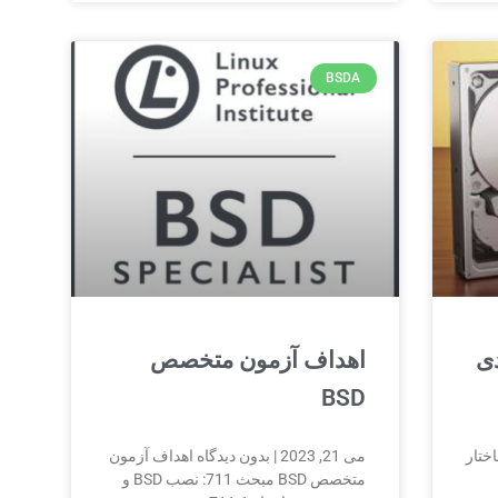
BSDA
دی
اهداف آزمون متخصص
BSD
اختار
می 21, 2023 | بدون دیدگاه اهداف آزمون
متخصص BSD مبحث 711: نصب BSD و