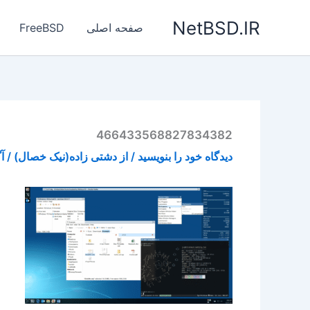
رش
NetBSD.IR
ه
صفحه اصلی
FreeBSD
حتوا
466433568827834382
دیدگاه‌ خود را بنویسید
/ از
دشتی زاده(نیک خصال)
/
آگ