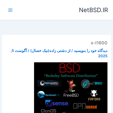
رش
NetBSD.IR
ه
حتوا
s-l1600
دیدگاه‌ خود را بنویسید
/ از
دشتی زاده(نیک خصال)
/
آگوست 5,
2025