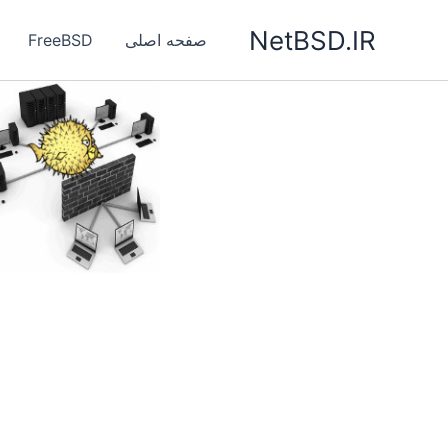
رش
NetBSD.IR
ه
صفحه اصلی
FreeBSD
حتوا