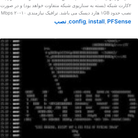
۲کارت شبکه (بسته به سناریوی شبکه متفاوت خواهد بود) و در صورت
نصب حدود ۱GB هارد دیسک می باشد. ترافیک نیازمندی ۱۰-۲۰ Mbps
PFSense
install
config
نصب
,
,
,