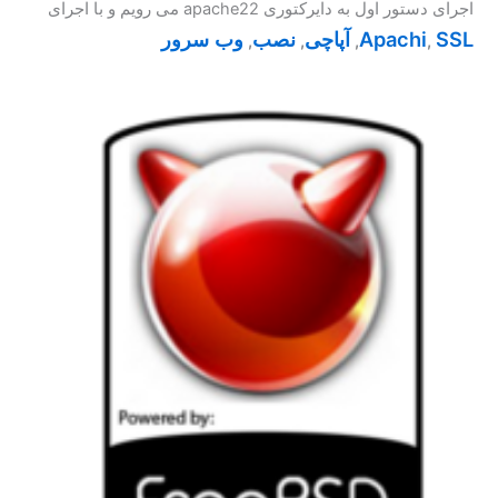
اجرای دستور اول به دایرکتوری apache22 می رویم و با اجرای
SSL
Apachi
آپاچی
نصب
وب سرور
,
,
,
,