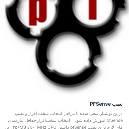
نصب PFSense
دراین نوشتار سعی شده تا مراحل انتخاب سخت افزار و نصب
pfSense آموزش داده شود. انتخاب سخت‌افزار حداقل نیازمندی
های لازم برای نصب pfSense داشتن ۵۰۰MHz CPU و ۲۵۶MB رم ,