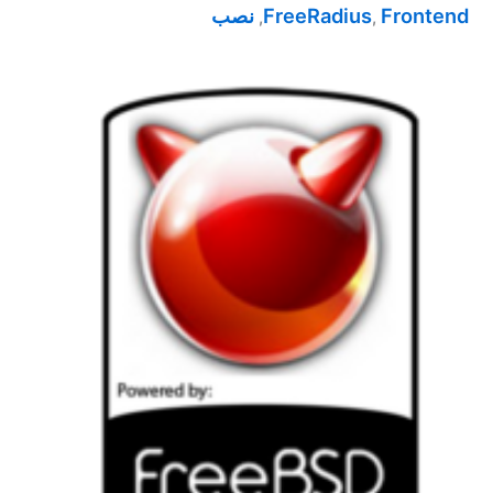
Frontend
FreeRadius
نصب
,
,