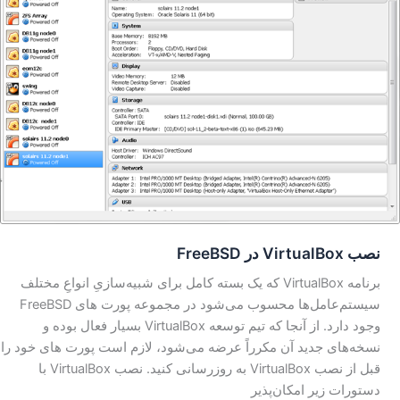
نصب VirtualBox در FreeBSD
برنامه VirtualBox که یک بسته کامل برای شبیه‌سازیِ انواعِ مختلف
سیستم‌عامل‌ها محسوب می‌شود در مجموعه پورت های FreeBSD
وجود دارد. از آنجا که تیم توسعه VirtualBox بسیار فعال بوده و
نسخه‌های جدید آن مکرراً عرضه می‌شود، لازم است پورت های خود را
قبل از نصب VirtualBox به روزرسانی کنید. نصب VirtualBox با
دستورات زیر امکان‌پذیر