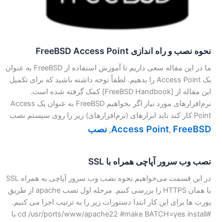
نحوه نصب و راه اندازی FreeBSD Access Point
ما در این مقاله سعی داریم تا آموزش استفاده از FreeBSD به عنوان
یک Access Point را بدهیم. لطفاً توجه داشته باشید که برای تکمیل
این مقاله از [FreeBSD Handbook] کمک گرفته شده است.
نرم‌افزار‌های مورد نیاز اگر بخواهیم FreeBSD به عنوان یک Access
Point کار کند باید ابزارهای (نرم‌افزارهای) زیر را روی سیستم نصب
FreeBSD
Access Point
نصب
,
,
نصب وب سرور آپاچی همراه با SSL
در این قسمت می‌خواهیم نحوه نصب وب سرور آپاچی به همراه SSL
یا همان HTTPS را بررسی کنیم. مرحله اول نصب apache از طریق
پورت ها برای این كار ابتدا دستورات زیر را به ترتیب اجرا می كنیم.
#cd /usr/ports/www/apache22 #make BATCH=yes install با