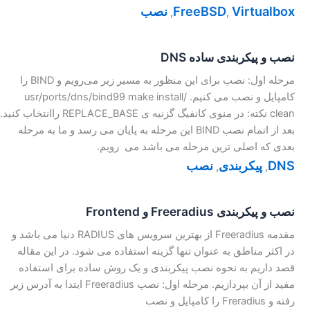
Virtualbox
FreeBSD
نصب
,
,
نصب و پیکربندی ساده DNS
مرحله اول:‌ نصب برای این منظور به مسیر زیر می‌رویم و BIND را
کامپایل و نصب می کنیم. /usr/ports/dns/bind99 make install
clean نکته: در منوی کانفیگ گزنیه ی REPLACE_BASE راانتخاب کنید.
بعد از اتمام نصب BIND این مرحله به پایان می رسد و ما به مرحله
بعدی که اصلی ترین مرحله می باشد می رویم.
DNS
پیکربندی
نصب
,
,
نصب و پیکربندی Freeradius و Frontend
مقدمه Freeradius از بهترین سرویس های RADIUS دنیا می باشد و
در اکثر مناطق به عنوان تنها گزینه استفاده می شود. در این مقاله
قصد داریم به نحوه نصب پیکربندی و یک روش ساده برای استفاده
مفید از آن بپردازیم. مرحله اول: نصب Freeradius ایتدا به آدرس زیر
رفته و Freradius را کامپایل و نصب