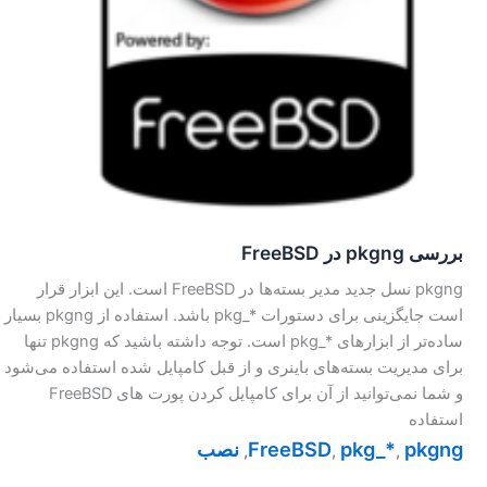
بررسی pkgng در FreeBSD
pkgng نسل جدید مدیر بسته‌ها در FreeBSD است. این ابزار قرار
است جایگزینی برای دستورات ‎pkg_*‎ باشد. استفاده از pkgng بسیار
ساده‌تر از ابزارهای ‎pkg_*‎ است. توجه داشته باشید که pkgng تنها
برای مدیریت بسته‌های باینری و از قبل کامپایل شده استفاده می‌شود
و شما نمی‌توانید از آن برای کامپایل کردن پورت های FreeBSD
استفاده
pkgng
pkg_*‎
FreeBSD
نصب
,
,
,