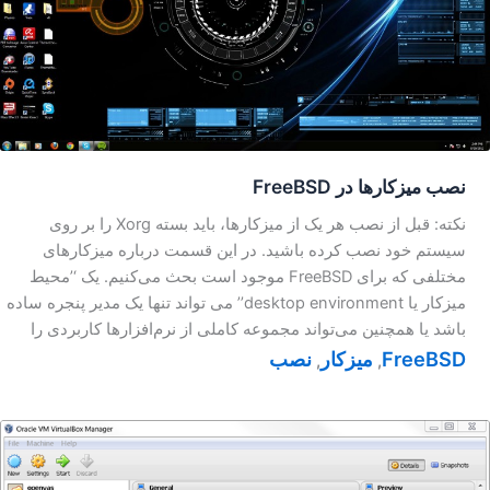
نصب میز‌کارها در FreeBSD
نکته: قبل از نصب هر یک از میزکارها، باید بسته Xorg را بر روی
سیستم خود نصب کرده باشید. در این قسمت درباره میزکار‌های
مختلفی که برای FreeBSD موجود است بحث می‌کنیم. یک ‘’محیط
میزکار یا desktop environment’’ می تواند تنها یک مدیر پنجره ساده
باشد یا همچنین می‌تواند مجموعه کاملی از نرم‌افزارها کاربردی را
FreeBSD
میزکار
نصب
,
,