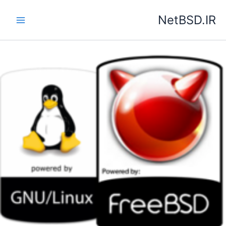
رش
NetBSD.IR
ه
حتوا