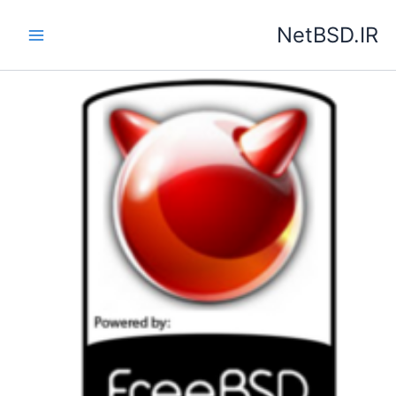
رش
NetBSD.IR
ه
حتوا