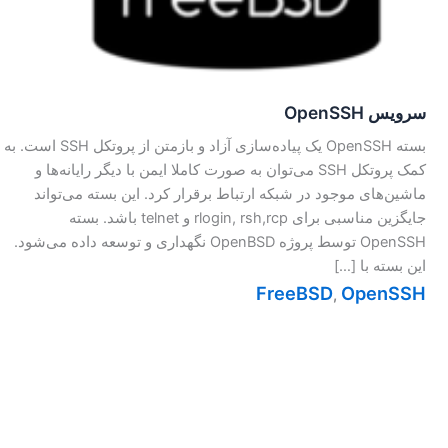
سرویس OpenSSH
بسته OpenSSH یک پیاده‌سازی آزاد و بازمتن از پروتکل SSH است. به
کمک پروتکل SSH می‌توان به صورت کاملا ایمن با دیگر رایانه‌ها و
ماشین‌های موجود در شبکه ارتباط برقرار کرد. این بسته می‌تواند
جایگزین مناسبی برای rlogin, rsh,rcp و telnet باشد. بسته
OpenSSH توسط پروژه OpenBSD نگهداری و توسعه داده می‌شود.
این بسته با […]
FreeBSD
OpenSSH
,