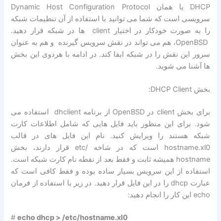
DHCP یا همان Dynamic Host Configuration Protocol
سرویسی است که شما می توانید با استفاده از آن تنطیمات شبکه
را به صورت خودکار در اختیار client ها در شبکه قرار دهید.
OpenBSD، هم می تواند در نقش سرویس گیرنده و هم به عنوان
سرور این نقش را در شبکه ایفا کند. در ادامه با هردوی این بخش
ها آشنا می شوید.
بخش DHCP Client:
برای بخش client در OpenBSD از برنامه dhclient استفاده می
شود. برای این منظور باید فایل هایی که شامل اطلاعات کارت
شبکه هستند را ویرایش کنید. نام این فایل های در قالب
hostname.xl0 است که در شاخه /etc قرار دارند، بخش
hostname همیشه ثابت و فقط بعد از نقطه نام کارت شبکه است.
استفاده از این سرویس بسیار ساده بوده و فقط کافی است که
عبارت dhcp را در این فایل قرار دهید. در زیر با استفاده از فرمان
echo این کار را انجام دهید:
#
echo dhcp > /etc/hostname.xl0