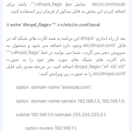
/etc/rc.conf.local شامل خط dhcpd_flags=””. باشد برای
اضافه کردن این بخش به فایل مذکور از فرمان زیر استفاده کنید:
#
echo ‘dhcpd_flags=””‘ >>/etc/rc.conf.local
بعد از راه اندازی dhcpd این برنامه به همه کارت های شبکه که در
فایل /etc/dhcpd.conf وجود دارد اضافه می شود و مشغول به
سرویس دهی می گردد، شما می توانید در خط
‘
dhcpd_flags=””‘
نام کارت های شبکه های مورد نظر خود را به صورت
dhcpd_flags=”xl1 xl2 xl3″ اضافه کنید. در مرحله بعدی باید فایل
/etc/dhcpd.conf را به صورت زیر ویرایش کنید:
option domain-name “example.com”;
option domain-name-servers 192.168.1.3, 192.168.1.5;
subnet 192.168.1.0 netmask 255.255.255.0 {
option routers 192.168.1.1;