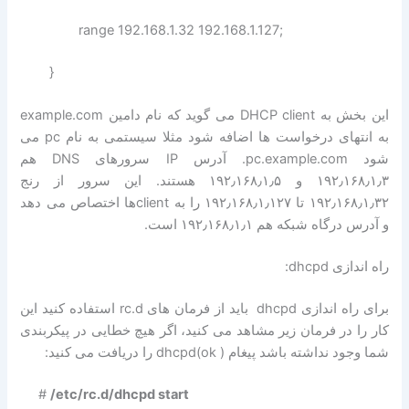
range 192.168.1.32 192.168.1.127;
}
این بخش به DHCP client می گوید که نام دامین example.com
به انتهای درخواست ها اضافه شود مثلا سیستمی به نام pc می
شود pc.example.com. آدرس IP سرورهای DNS هم
۱۹۲٫۱۶۸٫۱٫۳ و ۱۹۲٫۱۶۸٫۱٫۵ هستند. این سرور از رنج
۱۹۲٫۱۶۸٫۱٫۳۲ تا ۱۹۲٫۱۶۸٫۱٫۱۲۷ را به clientها اختصاص می دهد
و آدرس درگاه شبکه هم ۱۹۲٫۱۶۸٫۱٫۱ است.
راه اندازی dhcpd:
برای راه اندازی dhcpd باید از فرمان های rc.d استفاده کنید این
کار را در فرمان زیر مشاهد می کنید، اگر هیچ خطایی در پیکربندی
شما وجود نداشته باشد پیغام ( dhcpd(ok را دریافت می کنید:
#
/etc/rc.d/dhcpd start