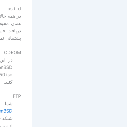
bsd.rd
همان محیط 
پشتیبانی نم
CDROM
کنید.
FTP
شما 
penBSD
شبکه خو
از سرور