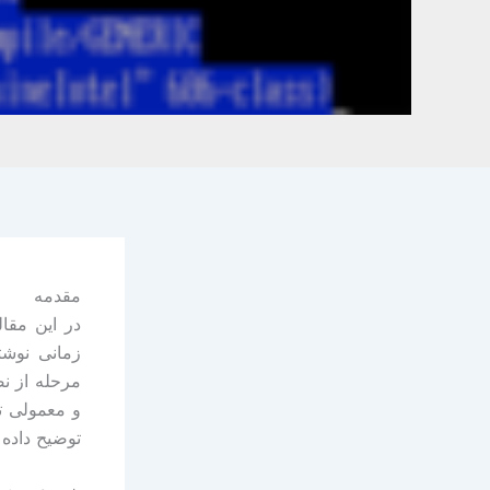
مقدمه
مرحله از ن
و معمولی ت
توضیح داده 