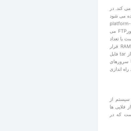
می کند. در
صب استفاده می شود
کی وجود دارد که با خواندن platform-specific
INSTALL در شاخه platform برروی سی دی یا در مسیر platform در سرورFTP می
Ope یک هسته خاصی است با تعداد
محدودی برنامه و فرمان که در ابتدا راه ندازی این هسته خاص در حافظه RAM قرار
می گیرد و نصب را راه اندازی می کند. بعد از راه اندازی هسته، سیستم عامل از tar فایل
شوند .tgz که در محل فایل های نصبی که می تواند در CD یا سرورهای
راه اندازی
اندازی سیستم از
 فلاپی ها
شوید. نام این تصویر به صورت پیش فرض floppy50.fs است که در