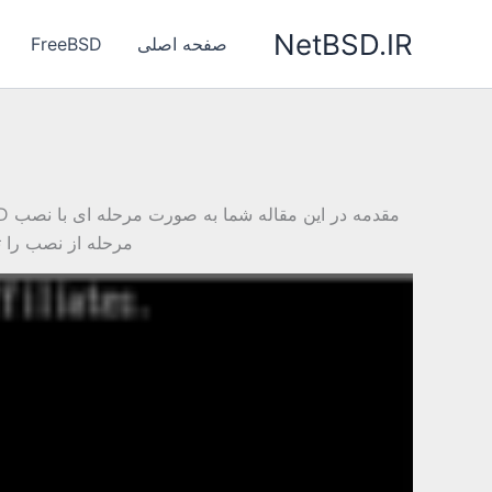
رش
NetBSD.IR
ه
صفحه اصلی
FreeBSD
حتوا
مرحله از نصب را ت