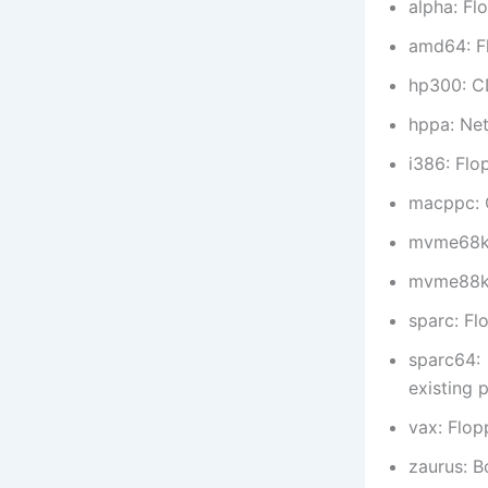
alpha: F
amd64: F
hp300: C
hppa: Ne
i386: Fl
macppc: 
mvme68k
mvme88k
sparc: F
sparc64:
existing p
vax: Flop
zaurus: B