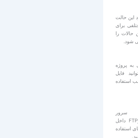
برای upgrade یا reinstall وجود دارد این حالت
تلفی برای
platfor یک سری ار این حالات را
ی شود.
 همیاری به پروژه
انید فایل
 نصب استفاده
 سرور
وجود دارد را برروی سرورFTP داخل
ای استفاده
د.