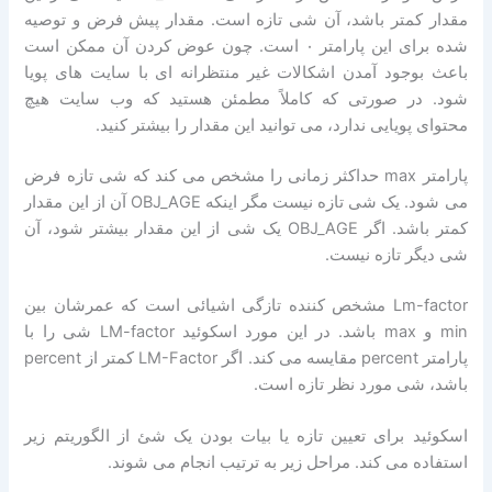
مقدار کمتر باشد، آن شی تازه است. مقدار پیش فرض و توصیه
شده برای این پارامتر ۰ است. چون عوض کردن آن ممکن است
باعث بوجود آمدن اشکالات غیر منتظرانه ای با سایت های پویا
شود. در صورتی که کاملاً مطمئن هستید که وب سایت هیچ
محتوای پویایی ندارد، می توانید این مقدار را بیشتر کنید.
پارامتر max حداکثر زمانی را مشخص می کند که شی تازه فرض
می شود. یک شی تازه نیست مگر اینکه OBJ_AGE آن از این مقدار
کمتر باشد. اگر OBJ_AGE یک شی از این مقدار بیشتر شود، آن
شی دیگر تازه نیست.
Lm-factor مشخص کننده تازگی اشیائی است که عمرشان بین
min و max باشد. در این مورد اسکوئید LM-factor شی را با
پارامتر percent مقایسه می کند. اگر LM-Factor کمتر از percent
باشد، شی مورد نظر تازه است.
اسکوئید برای تعیین تازه یا بیات بودن یک شئ از الگوریتم زیر
استفاده می کند. مراحل زیر به ترتیب انجام می شوند.