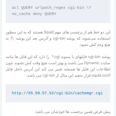
acl QUERY urlpath_regex cgi-bin \? 

این دو خط هم از برچسب های مهم Squid هستند که به این منظور
استفاده می‌شوند که پوشه cgi-bin و آدرس بعد این پوشه ‎ \? به
هیچ وجه کش نشود.
پوشه cgi-bin فایلهای با پسوند ‎ *.cgi را دارد که این فایل ها مانند
سایت Dynamic می باشند و بهتر است هیچ وقت کش نشوند چون
اطلاعات این فایل ها همیشه تغییر می کند این آدرس داخل فایل
squid.conf قرار ندهید این مثال از cgi-bin می باشد.
http://55.59.57.52/cgi-bin/cachemgr.cgi
پیش فرض همین برچسب ها خودشان می باشد.