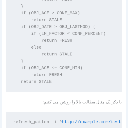
   }

   if (OBJ_AGE > CONF_MAX)

       return STALE

   if (OBJ_DATE > OBJ_LASTMOD) {

       if (LM_FACTOR < CONF_PERCENT)

           return FRESH

       else

           return STALE

   }

   if (OBJ_AGE <= CONF_MIN)

       return FRESH

با ذکر یک مثال مطالب بالا را روشن می کنیم:
refresh_patten -i ^
http://example.com/test.j