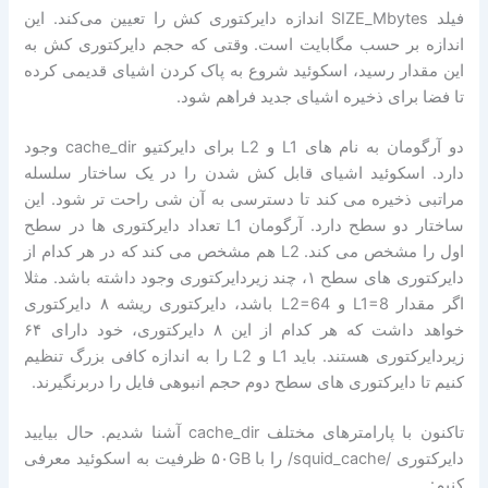
فیلد SIZE_Mbytes اندازه دایرکتوری کش را تعیین می‌کند. این
اندازه بر حسب مگابایت است. وقتی که حجم دایرکتوری کش به
این مقدار رسید، اسکوئید شروع به پاک کردن اشیای قدیمی کرده
تا فضا برای ذخیره اشیای جدید فراهم شود.
دو آرگومان به نام های L1 و L2 برای دایرکتیو cache_dir وجود
دارد. اسکوئید اشیای قابل کش شدن را در یک ساختار سلسله
مراتبی ذخیره می کند تا دسترسی به آن شی راحت تر شود. این
ساختار دو سطح دارد. آرگومان L1 تعداد دایرکتوری ها در سطح
اول را مشخص می کند. L2 هم مشخص می کند که در هر کدام از
دایرکتوری های سطح ۱، چند زیردایرکتوری وجود داشته باشد. مثلا
اگر مقدار L1=8 و L2=64 باشد، دایرکتوری ریشه ۸ دایرکتوری
خواهد داشت که هر کدام از این ۸ دایرکتوری، خود دارای ۶۴
زیردایرکتوری هستند. باید L1 و L2 را به اندازه کافی بزرگ تنظیم
کنیم تا دایرکتوری های سطح دوم حجم انبوهی فایل را دربرنگیرند.
تاکنون با پارامترهای مختلف cache_dir آشنا شدیم. حال بیایید
دایرکتوری /squid_cache/ را با ۵۰GB ظرفیت به اسکوئید معرفی
کنیم: