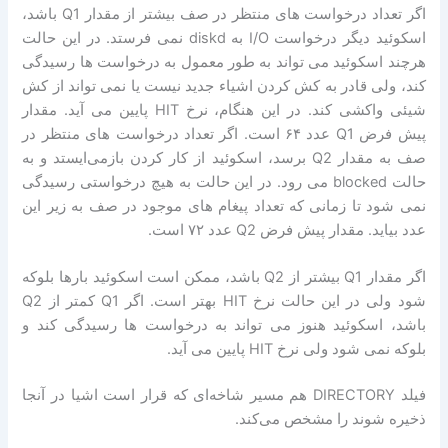
اگر تعداد درخواست های منتظر در صف بیشتر از مقدار Q1 باشد،
اسکوئید دیگر درخواست I/O به diskd نمی فرستد. در این حالت
هرچند اسکوئید می تواند به طور معمول به درخواست ها رسیدگی
کند، ولی قادر به کش کردن اشیاء جدید نیست یا نمی تواند از کش
شیئی واکشی کند. در این هنگام، نرخ HIT پایین می آید. مقدار
پیش فرض Q1 عدد ۶۴ است. اگر تعداد درخواست های منتظر در
صف به مقدار Q2 برسد، اسکوئید از کار کردن بازمی‌ایستد و به
حالت blocked می رود. در این حالت به هیچ درخواستی رسیدگی
نمی شود تا زمانی که تعداد پیغام های موجود در صف به زیر این
عدد بیاید. مقدار پیش فرض Q2 عدد ۷۲ است.
اگر مقدار Q1 بیشتر از Q2 باشد، ممکن است اسکوئید بارها بلوکه
شود ولی در این حالت نرخ HIT بهتر است. اگر Q1 کمتر از Q2
باشد، اسکوئید هنوز می تواند به درخواست ها رسیدگی کند و
بلوکه نمی شود ولی نرخ HIT پایین می آید.
فیلد DIRECTORY هم مسیر شاخه‌ای که قرار است اشیا در آنجا
ذخیره شوند را مشخص می‌کند.