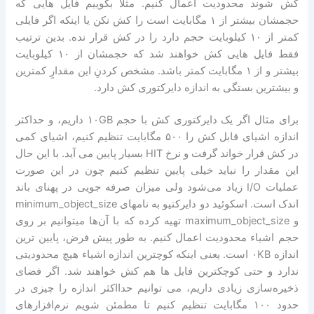
کش شوند محدودیت اعمال کنیم. مثلاً بگوییم فایل هایی که
حجمشان بیشتر از ۱ مگابایت است را کش نکن یا اینکه اگر فایلی
کمتر از ۱۰ کیلوبایت حجم دارد را در کش قرار نده. بدین ترتیب
فقط فایل هایی کش خواهند شد که حجمشان از ۱۰ کیلوبایت
بیشتر و از ۱ مگابایت کمتر باشد. مشخص کردنِ این مقدارِِ کمترین
و بیشترین بستگی به اندازه دایرکتوری کش دارد.
برای مثال اگر یک دایرکتوری کش با حجم ۱۰GB داریم، و حداکثر
اندازه اشیای قابل کش را ۵۰۰ مگابایت تنظیم کنیم، اشیای کمی
در کش قرار خواند گرفت و نرخ HIT بسیار پایین می آید. با این حال
این مقدار را نباید خیلی پایین تنظیم کنیم چون در این صورت
عملیات I/O زیاد می‌شود ولی میزان صرفه جویی در پهنای باند
اندک است. اسکوئید دو دایرکتیو به نامهای minimum_object_size
و maximum_object_size تهیه کرده که با آن‌ها میتوانیم بر روی
حجم اشیاء محدودیت اعمال کنیم. به طور پیش فرض، پایین ترین
اندازه ۰KB است. یعنی اینکه کوچترین اندازه اشیاء هیچ محدودیتی
ندارد و حتی کوچکترین فایل ها هم کش خواهند شد. اگر فضای
ذخیره‌سازی زیادی داریم، می توانیم حدااکثر اندازه را چیزی در
حدود ۱۰۰ مگابایت تنظیم کنیم تا مطمئن شویم نرم‌افزارهای