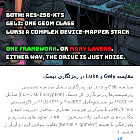
مقایسه Gely و Luks در رمزنگاری دیسک
مقایسه Gely و Luks در رمزنگاری دیسک مقایسه تخصصی
زیرسیستم‌های رمزنگاری کل دیسک (Full-Disk Encryption) شامل
**GELI** در سیستم‌عامل FreeBSD و **LUKS** در اکوسیستم
GNU/Linux، با تمرکز بر جزئیات معماری، ساختار مدیریت کلید و
مکانیزم‌های عملیاتی ارائه می‌شود: – –## ۱. تفاوت‌های معماری و
یکپارچگی با هسته (Kernel Alignment),تفاوت بنیادین این دو ابزار از
فلسفه […]