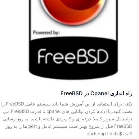
راه اندازی Cpanel در FreeBSD
نکته: برای استفاده از این آموزش شما باید سیستم عامل FreeBSD را
نصب کنید. با ادغام کردن توانایی های cpanel با قدرت FreeBSD می
توانید یک سرور کاملا حرفه ای و کاربردی داشته باشید. به روز رسانی
FreeBSD قبل از شروع بهتر است سیستم عامل و port ها را به روز
کنید: $ portsnap fetch