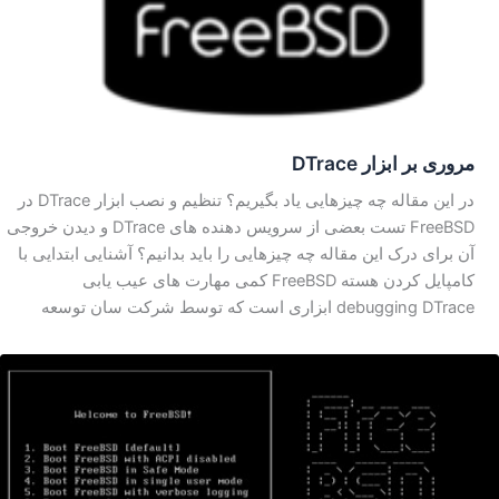
مروری بر ابزار DTrace
در این مقاله چه چیزهایی یاد بگیریم؟ تنظیم و نصب ابزار DTrace در
FreeBSD تست بعضی از سرویس دهنده های DTrace و دیدن خروجی
آن برای درک این مقاله چه چیزهایی را باید بدانیم؟ آشنایی ابتدایی با
کامپایل کردن هسته FreeBSD کمی مهارت های عیب یابی
debugging DTrace ابزاری است که توسط شرکت سان توسعه