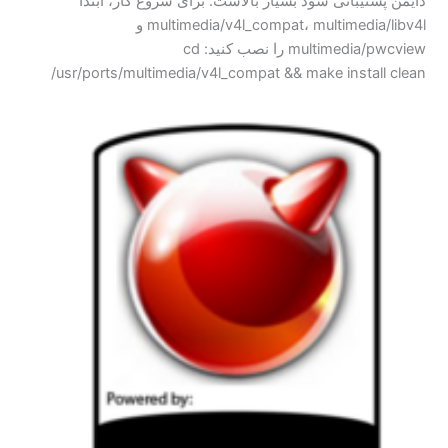
دایمن پشتیبانی شود بسیار بالاست. برای شروع کار، ابتدا
multimedia/v4l_compat، multimedia/libv4l و
multimedia/pwcview را نصب کنید: cd
/usr/ports/multimedia/v4l_compat && make install clean