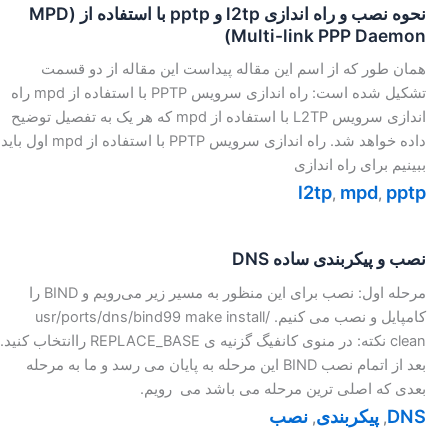
نحوه نصب و راه اندازی l2tp و pptp با استفاده از (MPD
(Multi-link PPP Daemon
همان طور که از اسم این مقاله پیداست این مقاله از دو قسمت
تشکیل شده است: راه اندازی سرویس PPTP با استفاده از mpd راه
اندازی سرویس L2TP با استفاده از mpd که هر یک به تفصیل توضیح
داده خواهد شد. راه اندازی سرویس PPTP با استفاده از mpd اول باید
ببینیم برای راه اندازی
l2tp
mpd
pptp
,
,
نصب و پیکربندی ساده DNS
مرحله اول:‌ نصب برای این منظور به مسیر زیر می‌رویم و BIND را
کامپایل و نصب می کنیم. /usr/ports/dns/bind99 make install
clean نکته: در منوی کانفیگ گزنیه ی REPLACE_BASE راانتخاب کنید.
بعد از اتمام نصب BIND این مرحله به پایان می رسد و ما به مرحله
بعدی که اصلی ترین مرحله می باشد می رویم.
DNS
پیکربندی
نصب
,
,