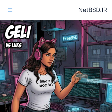
رش
NetBSD.IR
ه
حتوا