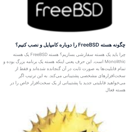
چگونه هسته FreeBSD را دوباره كامپايل و نصب كنيم؟
چرا باید یک هسته سفارشی بسازیم؟ هسته FreeBSD یک هسته
Monolithic است. این حرف یعنی اینکه هسته یک برنامه بزرگ بوده و
تمام قابلیت‌ها به صورت ثابت در آن گنجانده شده‌اند و فقط از
سخت‌افزارهای مشخصی پشتیبانی می‌کند. به این ترتیب اگر
می‌خواهید قابلیتی جدید یا پشتیبانی از یک سخت‌افزار خاص را در
هسته فعال