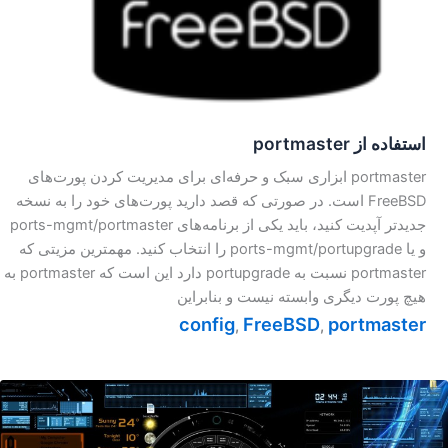
استفاده از portmaster
portmaster ابزاری سبک و حرفه‌ای برای مدیریت کردن پورت‌های
FreeBSD است. در صورتی که قصد دارید پورت‌های خود را به نسخه
جدیدتر آپدیت کنید، باید یکی از برنامه‌های ports-mgmt/portmaster
و یا ports-mgmt/portupgrade را انتخاب کنید. مهمترین مزیتی که
portmaster نسبت به portupgrade دارد این است که portmaster به
هیچ پورت دیگری وابسته نیست و بنابراین
config
FreeBSD
portmaster
,
,