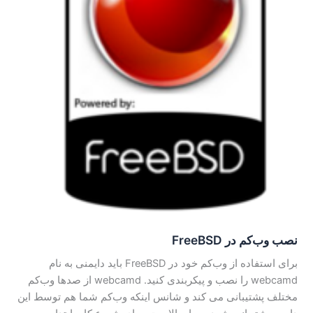
نصب وب‌کم در FreeBSD
برای استفاده از وب‌کم خود در FreeBSD باید دایمنی به نام
webcamd را نصب و پیکربندی کنید. webcamd از صدها وب‌کم
مختلف پشتیبانی می کند و شانس اینکه وب‌کم شما هم توسط این