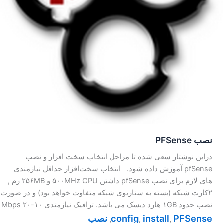
نصب PFSense
دراین نوشتار سعی شده تا مراحل انتخاب سخت افزار و نصب
pfSense آموزش داده شود. انتخاب سخت‌افزار حداقل نیازمندی
های لازم برای نصب pfSense داشتن ۵۰۰MHz CPU و ۲۵۶MB رم ,
۲کارت شبکه (بسته به سناریوی شبکه متفاوت خواهد بود) و در صورت
نصب حدود ۱GB هارد دیسک می باشد. ترافیک نیازمندی ۱۰-۲۰ Mbps
PFSense
install
config
نصب
,
,
,