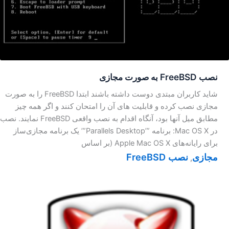
نصب FreeBSD به صورت مجازی
شاید کاربران مبتدی دوست داشته باشند ابتدا FreeBSD را به صورت
مجازی نصب کرده و قابلیت های آن را امتحان کنند و اگر همه چیز
مطابق میل آنها بود، آنگاه اقدام به نصب واقعی FreeBSD نمایند. نصب
در Mac OS X: برنامه ”’Parallels Desktop”’ یک برنامه مجازی‌ساز
برای رایانه‌های Apple Mac OS X (بر اساس
مجازی
نصب FreeBSD
,