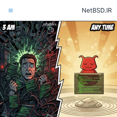
رش
NetBSD.IR
ه
حتوا