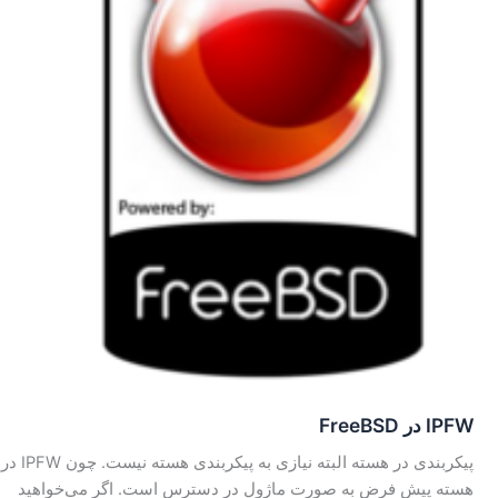
IPFW در FreeBSD
پیکربندی در هسته البته نیازی به پیکر‌بندی هسته نیست. چون IPFW در
هسته پیش فرض به صورت ماژول در دسترس است. اگر می‌خواهید