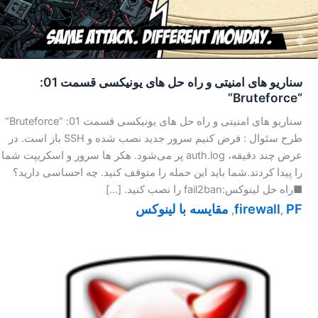
سناریو های امنیتی و راه حل های یونیکسی قسمت 01:
“Bruteforce”
سناریو های امنیتی و راه حل های یونیکسی قسمت 01: “Bruteforce”
طرح سئوال : فرض کنیم سرور جدید نصب شده و SSH باز است. در
عرض چند دقیقه، auth.log پر می‌شود. هکر ها سرور و اسکریپت شما
را پیدا کردند.شما باید این حمله را متوقف کنید. چه احساسی دارید؟
■راه حل لینوکس:fail2ban را نصب کنید. […]
PF
firewall
مقایسه با لینوکس
,
,