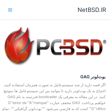
رش
NetBSD.IR
ه
حتوا
بوت‌لودر GAG
اگر قصد دارید از چند سیستم‌عامل به صورت همزمان استفاده کنید،
احتیاج به یک بوت‌لودر دارید تا بتوانید بین این سیستم‌عامل ها سوئیچ
کنید. در این مقاله به معرفی یک bootloader قدرتمند به نام GAG
خواهیم پرداخت. GAG مخفف عبارت ”’G”’estor de ”’A”’rranque
”’G”’ráfico است که به فارسی می‌شود “”’بوت‌لودر گرافیکی”’”. تمام