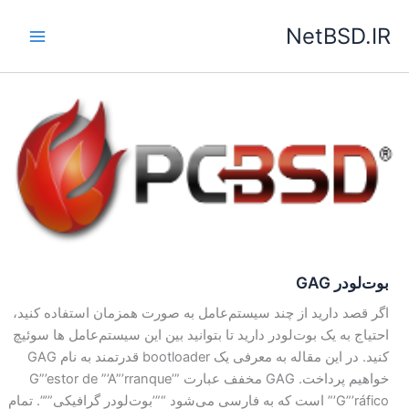
رش
NetBSD.IR
ه
حتوا
بوت‌لودر GAG
اگر قصد دارید از چند سیستم‌عامل به صورت همزمان استفاده کنید،
احتیاج به یک بوت‌لودر دارید تا بتوانید بین این سیستم‌عامل ها سوئیچ
کنید. در این مقاله به معرفی یک bootloader قدرتمند به نام GAG
خواهیم پرداخت. GAG مخفف عبارت ”’G”’estor de ”’A”’rranque
”’G”’ráfico است که به فارسی می‌شود “”’بوت‌لودر گرافیکی”’”. تمام