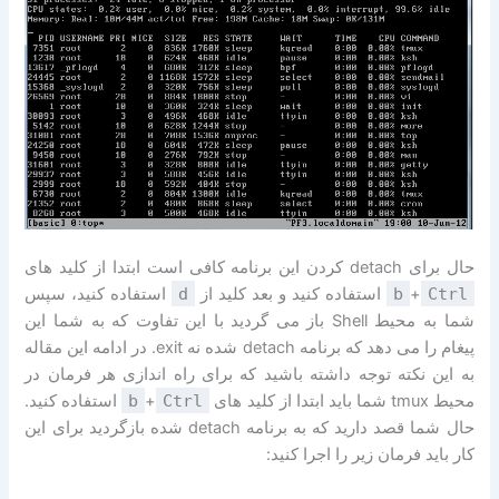
حال برای detach کردن این برنامه کافی است ابتدا از کلید های
Ctrl
+
b
استفاده کنید و بعد کلید از
d
استفاده کنید، سپس
شما به محیط Shell باز می گردید با این تفاوت که به شما این
پیغام را می دهد که برنامه detach شده نه exit. در ادامه این مقاله
به این نکته توجه داشته باشید که برای راه اندازی هر فرمان در
محیط tmux شما باید ابتدا از کلید های
Ctrl
+
b
استفاده کنید.
حال شما قصد دارید که به برنامه detach شده بازگردید برای این
کار باید فرمان زیر را اجرا کنید: